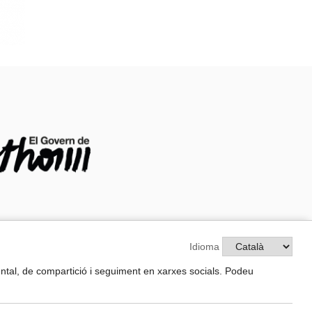
Idioma
nformació legal
amental, de compartició i seguiment en xarxes socials. Podeu
vís legal
olítica de privacitat