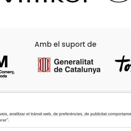
Amb el suport de
Segueix-nos a les xarxes socials
I
erveis, analitzar el trànsit web, de preferències, de publicitat comport
A
rar".
P